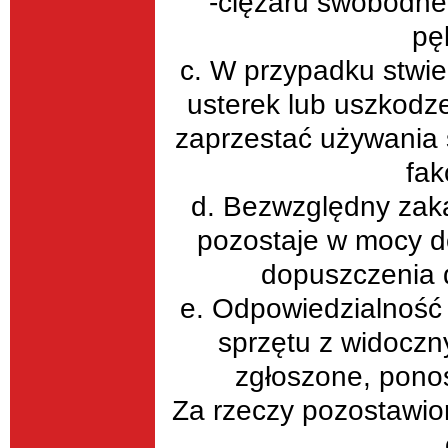
-ciężaru swobodneg
pę
c. W przypadku stwie
usterek lub uszkodz
zaprzestać używania 
fak
d. Bezwzględny zak
pozostaje w mocy d
dopuszczenia d
e. Odpowiedzialność 
sprzętu z widoczn
zgłoszone, ponosi
Za rzeczy pozostawion